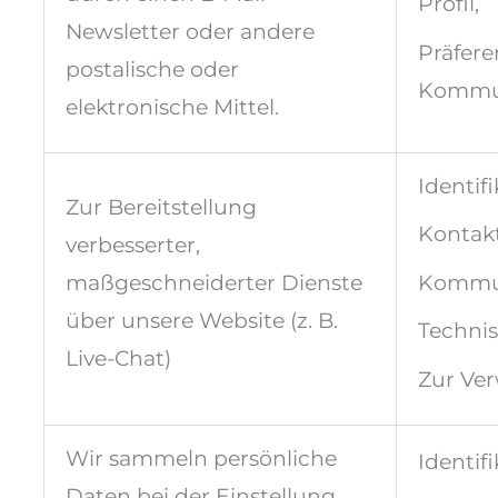
Profil,
Newsletter oder andere
Präfere
postalische oder
Kommu
elektronische Mittel.
Identifi
Zur Bereitstellung
Kontakt
verbesserter,
maßgeschneiderter Dienste
Kommun
über unsere Website (z. B.
Techni
Live-Chat)
Zur Ve
Wir sammeln persönliche
Identifi
Daten bei der Einstellung,