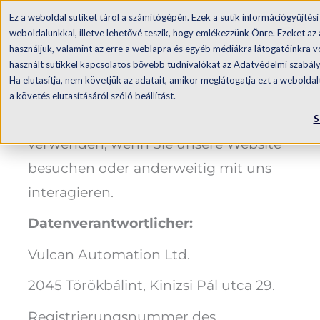
Zum
Ez a weboldal sütiket tárol a számítógépén. Ezek a sütik információgyűjtési
Datenschutzbestimmung
Inhalt
weboldalunkkal, illetve lehetővé teszik, hogy emlékezzünk Önre. Ezeket az
használjuk, valamint az erre a weblapra és egyéb médiákra látogatóinkra vo
en
springen
használt sütikkel kapcsolatos bővebb tudnivalókat az Adatvédelmi szabál
Ha elutasítja, nem követjük az adatait, amikor meglátogatja ezt a webolda
Diese Datenschutzerklärung
a követés elutasításáról szóló beállítást.
beschreibt, wie wir Ihre Daten
S
verwenden, wenn Sie unsere Website
besuchen oder anderweitig mit uns
interagieren.
Datenverantwortlicher:
Vulcan Automation Ltd.
2045 Törökbálint, Kinizsi Pál utca 29.
Registrierungsnummer des